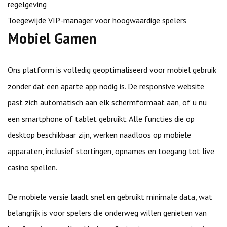
regelgeving
Toegewijde VIP-manager voor hoogwaardige spelers
Mobiel Gamen
Ons platform is volledig geoptimaliseerd voor mobiel gebruik
zonder dat een aparte app nodig is. De responsive website
past zich automatisch aan elk schermformaat aan, of u nu
een smartphone of tablet gebruikt. Alle functies die op
desktop beschikbaar zijn, werken naadloos op mobiele
apparaten, inclusief stortingen, opnames en toegang tot live
casino spellen.
De mobiele versie laadt snel en gebruikt minimale data, wat
belangrijk is voor spelers die onderweg willen genieten van