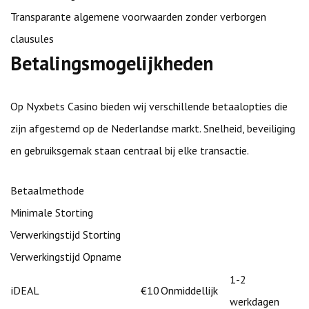
Transparante algemene voorwaarden zonder verborgen
clausules
Betalingsmogelijkheden
Op Nyxbets Casino bieden wij verschillende betaalopties die
zijn afgestemd op de Nederlandse markt. Snelheid, beveiliging
en gebruiksgemak staan centraal bij elke transactie.
Betaalmethode
Minimale Storting
Verwerkingstijd Storting
Verwerkingstijd Opname
1-2
iDEAL
€10
Onmiddellijk
werkdagen