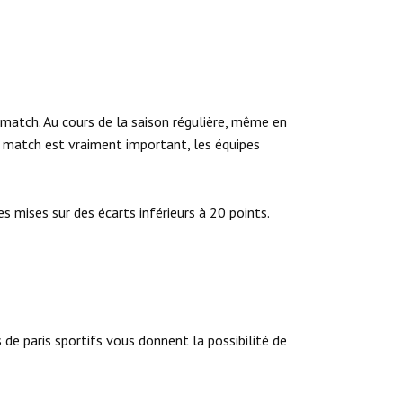
match. Au cours de la saison régulière, même en
e match est vraiment important, les équipes
es mises sur des écarts inférieurs à 20 points.
tes de paris sportifs vous donnent la possibilité de