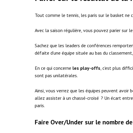
Tout comme le tennis, les paris sur le basket ne
Avec la saison régulière, vous pouvez parier sur l
Sachez que les leaders de conférences remportent 
défaite d’une équipe située au bas du classement
En ce qui concerne
les play-offs
, c’est plus diff
sont pas unilatérales.
Ainsi, vous verrez que les équipes peuvent avoir b
allez assister à un chassé-croisé ? Un écart entr
paris.
Faire Over/Under sur le nombre de