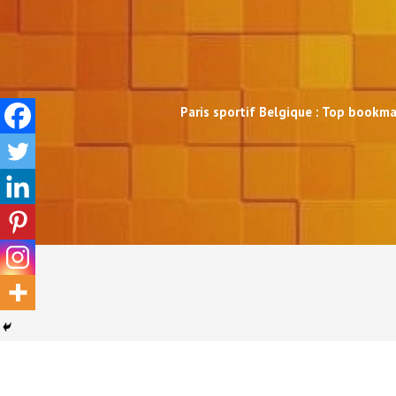
Skip
to
content
Paris sportif Belgique : Top bookma