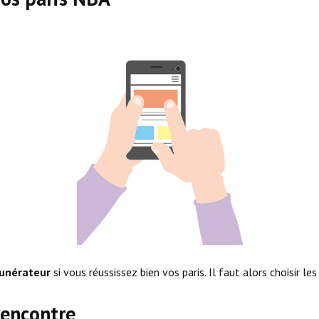
unérateur
si vous réussissez bien vos paris. Il faut alors choisir l
 rencontre