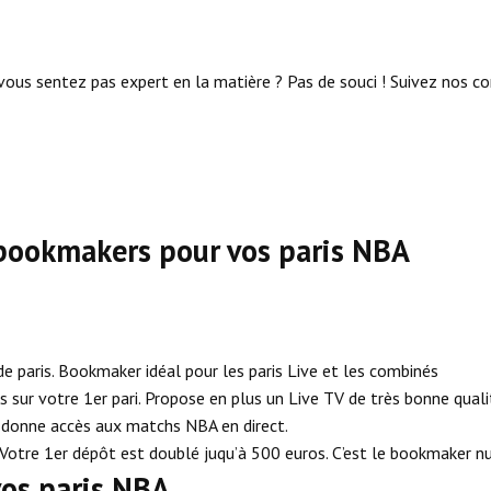
ous sentez pas expert en la matière ? Pas de souci ! Suivez nos con
 bookmakers pour vos paris NBA
e paris. Bookmaker idéal pour les paris Live et les combinés
 sur votre 1er pari. Propose en plus un Live TV de très bonne quali
t donne accès aux matchs NBA en direct.
 Votre 1er dépôt est doublé juqu’à 500 euros. C’est le bookmaker n
vos paris NBA