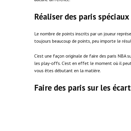
Réaliser des paris spéciaux
Le nombre de points inscrits par un joueur représ
toujours beaucoup de points, peu importe le résult
C’est une façon originale de faire des paris NBA s
les play-offs. C’est en effet le moment où il peut
vous êtes débutant en la matière.
Faire des paris sur les écar