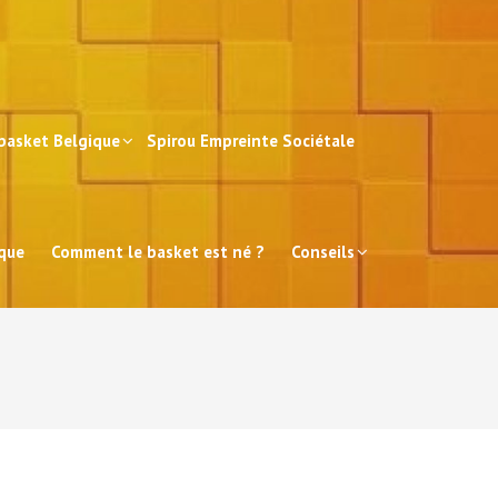
basket Belgique
Spirou Empreinte Sociétale
ique
Comment le basket est né ?
Conseils