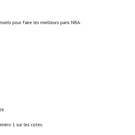
seils pour faire les meilleurs paris NBA.
té.
uméro 1 sur les cotes.