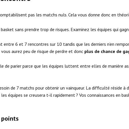
 comptabilisent pas les matchs nuls. Cela vous donne donc en théor
e basket sans prendre trop de risques. Examinez les équipes qui gagn
entre 6 et 7 rencontres sur 10 tandis que les derniers n’en remport
, vous aurez peu de risque de perdre et donc
plus de chance de ga
icile de parier parce que les équipes luttent entre elles de manière 
esoin de 7 matchs pour obtenir un vainqueur. La difficulté réside à 
e les équipes se creusera t-il rapidement ? Vos connaissances en ba
 points