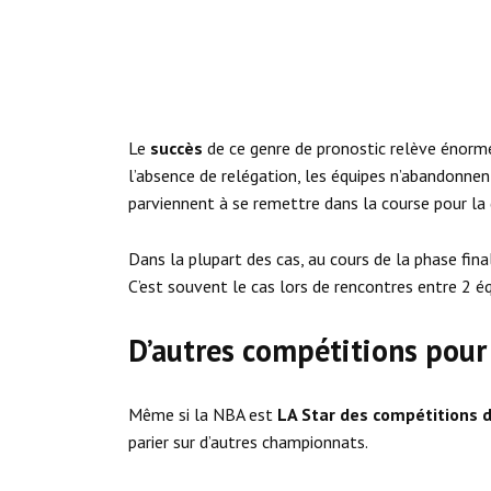
Le
succès
de ce genre de pronostic relève énormé
l’absence de relégation, les équipes n’abandonne
parviennent à se remettre dans la course pour la 
Dans la plupart des cas, au cours de la phase fina
C’est souvent le cas lors de rencontres entre 2 é
D’autres compétitions pour 
Même si la NBA est
LA Star des compétitions 
parier sur d’autres championnats.