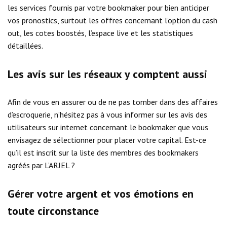
les services fournis par votre bookmaker pour bien anticiper
vos pronostics, surtout les offres concernant l’option du cash
out, les cotes boostés, l’espace live et les statistiques
détaillées.
Les avis sur les réseaux y comptent aussi
Afin de vous en assurer ou de ne pas tomber dans des affaires
d’escroquerie, n’hésitez pas à vous informer sur les avis des
utilisateurs sur internet concernant le bookmaker que vous
envisagez de sélectionner pour placer votre capital. Est-ce
qu’il est inscrit sur la liste des membres des bookmakers
agréés par L’ARJEL ?
Gérer votre argent et vos émotions en
toute circonstance