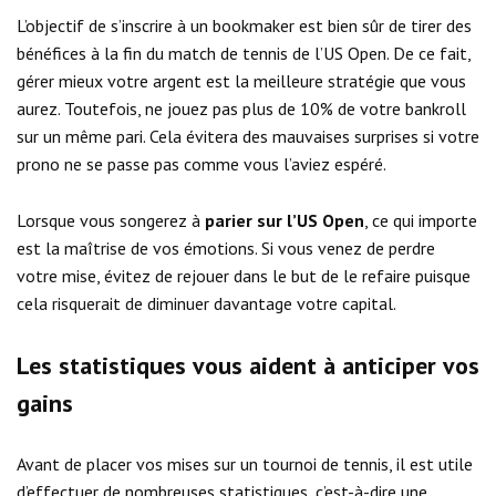
L’objectif de s’inscrire à un bookmaker est bien sûr de tirer des
bénéfices à la fin du match de tennis de l’US Open. De ce fait,
gérer mieux votre argent est la meilleure stratégie que vous
aurez. Toutefois, ne jouez pas plus de 10% de votre bankroll
sur un même pari. Cela évitera des mauvaises surprises si votre
prono ne se passe pas comme vous l’aviez espéré.
Lorsque vous songerez à
parier sur l’US Open
, ce qui importe
est la maîtrise de vos émotions. Si vous venez de perdre
votre mise, évitez de rejouer dans le but de le refaire puisque
cela risquerait de diminuer davantage votre capital.
Les statistiques vous aident à anticiper vos
gains
Avant de placer vos mises sur un tournoi de tennis, il est utile
d’effectuer de nombreuses statistiques, c’est-à-dire une