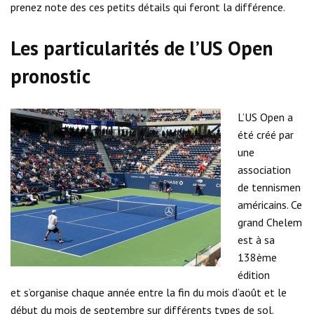
prenez note des ces petits détails qui feront la différence.
Les particularités de l’US Open
pronostic
L’US Open a
été créé par
une
association
de tennismen
américains. Ce
grand Chelem
est à sa
138ème
édition
et s’organise chaque année entre la fin du mois d’août et le
début du mois de septembre sur différents types de sol.