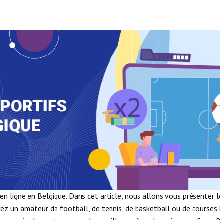
 en ligne en Belgique
. Dans cet article, nous allons vous présenter l
yez un amateur de football, de tennis, de basketball ou de courses