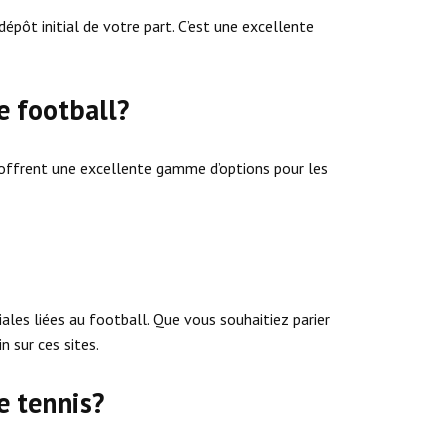
épôt initial de votre part. C’est une excellente
le football?
es offrent une excellente gamme d’options pour les
les liées au football. Que vous souhaitiez parier
 sur ces sites.
e tennis?