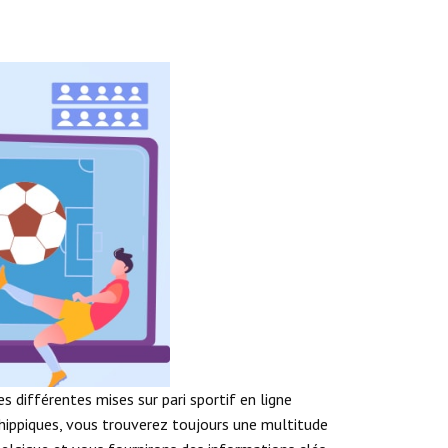
es différentes mises sur pari sportif en ligne
 hippiques, vous trouverez toujours une multitude