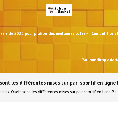
Spirou
Site Fan
Basket
kers de 2026 pour profiter des meilleures cotes
Compétitions 
Pari handicap asiat
sont les différentes mises sur pari sportif en ligne
ueil
»
Quels sont les différentes mises sur pari sportif en ligne Be