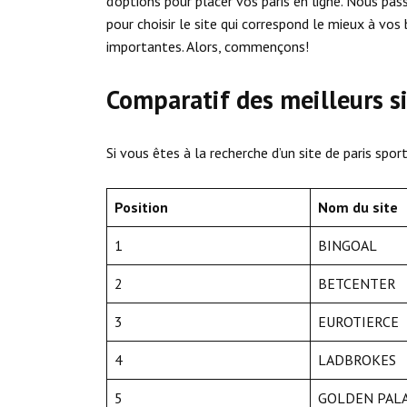
d’options pour placer vos paris en ligne. Nous pa
pour choisir le site qui correspond le mieux à vos
importantes. Alors, commençons!
Comparatif des meilleurs si
Si vous êtes à la recherche d’un site de paris spo
Position
Nom du site
1
BINGOAL
2
BETCENTER
3
EUROTIERCE
4
LADBROKES
5
GOLDEN PAL