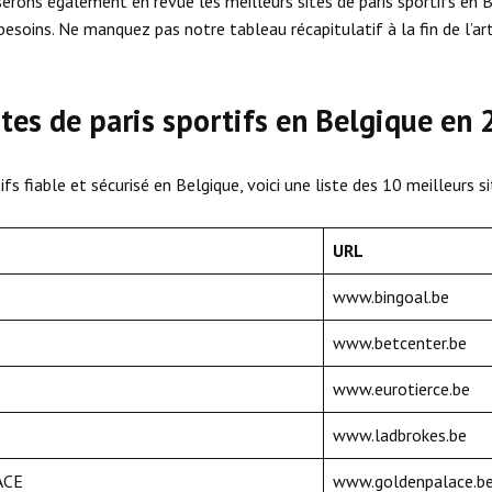
sserons également en revue les meilleurs sites de paris sportifs en 
 besoins. Ne manquez pas notre tableau récapitulatif à la fin de l’a
tes de paris sportifs en Belgique en
rtifs fiable et sécurisé en Belgique, voici une liste des 10 meilleu
URL
www.bingoal.be
www.betcenter.be
www.eurotierce.be
www.ladbrokes.be
ACE
www.goldenpalace.b