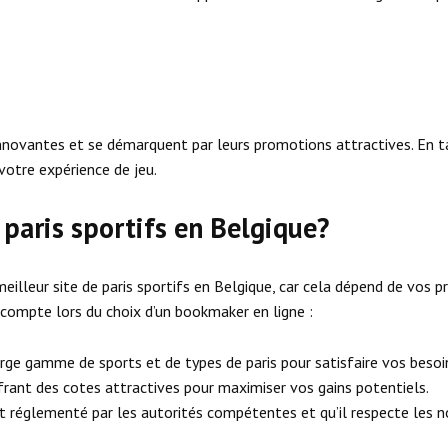
novantes et se démarquent par leurs promotions attractives. En tan
 votre expérience de jeu.
 paris sportifs en Belgique?
 meilleur site de paris sportifs en Belgique, car cela dépend de vos
 compte lors du choix d’un bookmaker en ligne :
large gamme de sports et de types de paris pour satisfaire vos besoi
frant des cotes attractives pour maximiser vos gains potentiels.
et réglementé par les autorités compétentes et qu’il respecte les 