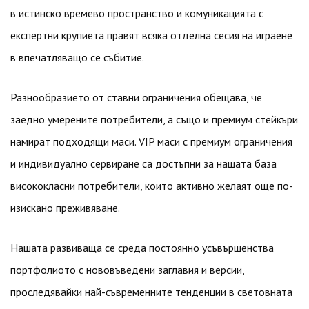
в истинско времево пространство и комуникацията с
експертни крупиета правят всяка отделна сесия на играене
в впечатляващо се събитие.
Разнообразието от ставни ограничения обещава, че
заедно умерените потребители, а също и премиум стейкъри
намират подходящи маси. VIP маси с премиум ограничения
и индивидуално сервиране са достъпни за нашата база
висококласни потребители, които активно желаят още по-
изискано преживяване.
Нашата развиваща се среда постоянно усъвършенства
портфолиото с нововъведени заглавия и версии,
проследявайки най-съвременните тенденции в световната