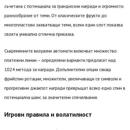
съчетана с потенциала за грандиозни награди и огромното
разнообразие от теми. От класическите фрукти до
многопластови захватващи теми, всеки един слот показва
своята уникална отлична приказка.
Съвременните визуални автомати включват множество
платежни линии – определени варианти предлагат над
1024 метода за награди. Допълнителни опции сякаш
фрийспин ротации, множители, увеличаващи се символи и
прогресивни джакпот награди превръщат всяко едно спин в
потенциална шанс за значителни спечелвания.
Игрови правила и волатилност