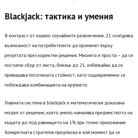
Blackjack: тактика и умения
В контраст от изцяло случайните развлечения, 21 осигурява
възможност на потребителите да променят върху
резултата през коректни решения. Мисията е проста – да се
постигне сбор от листа, близък до 21, избягвайки да се
превишава посочената стойност, като същевременно се
побеждава комбинацията на крупието.
Главната система в blackjack е математически доказана
модел от решения, която умело намалява предимството на
къщата до под равнището на 1% при точно приложение.
Конкретната стратегия предписва в кой момент да се