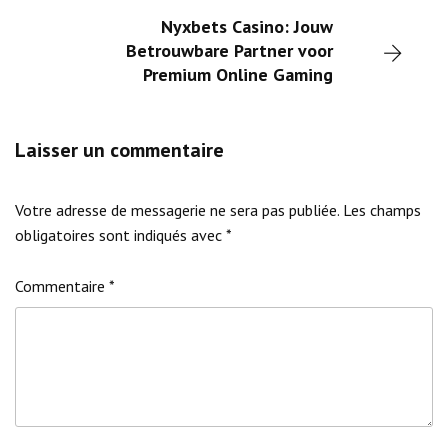
Nyxbets Casino: Jouw
Betrouwbare Partner voor
Premium Online Gaming
Laisser un commentaire
Votre adresse de messagerie ne sera pas publiée.
Les champs
obligatoires sont indiqués avec
*
Commentaire
*