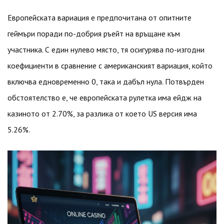
Европейската вариация е предпочитана от опитните
геймъри поради по-добрия ръейт на връщане към
участника. С един нулево място, тя осигурява по-изгодни
коефициенти в сравнение с американският вариация, който
включва едновременно 0, така и дабъл нула. Потвърден
обстоятелство е, че европейската рулетка има ейдж на
казиното от 2.70%, за разлика от което US версия има
5.26%.