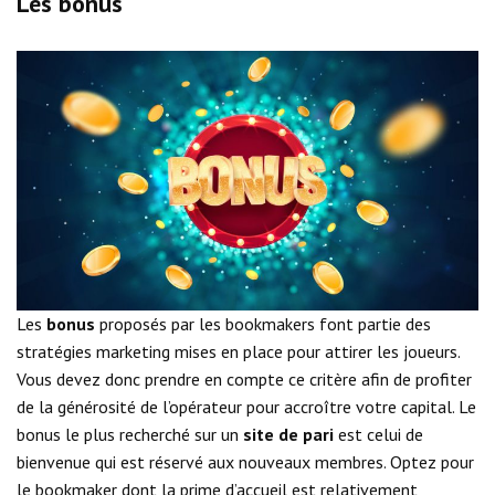
Les bonus
Les
bonus
proposés par les bookmakers font partie des
stratégies marketing mises en place pour attirer les joueurs.
Vous devez donc prendre en compte ce critère afin de profiter
de la générosité de l’opérateur pour accroître votre capital. Le
bonus le plus recherché sur un
site de pari
est celui de
bienvenue qui est réservé aux nouveaux membres. Optez pour
le bookmaker dont la prime d’accueil est relativement