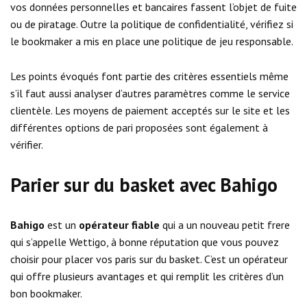
vos données personnelles et bancaires fassent l’objet de fuite
ou de piratage. Outre la politique de confidentialité, vérifiez si
le bookmaker a mis en place une politique de jeu responsable.
Les points évoqués font partie des critères essentiels même
s’il faut aussi analyser d’autres paramètres comme le service
clientèle. Les moyens de paiement acceptés sur le site et les
différentes options de pari proposées sont également à
vérifier.
Parier sur du basket avec Bahigo
Bahigo
est un
opérateur fiable
qui a un nouveau petit frere
qui s’appelle
Wettigo
, à bonne réputation que vous pouvez
choisir pour placer vos paris sur du basket. C’est un opérateur
qui offre plusieurs avantages et qui remplit les critères d’un
bon bookmaker.