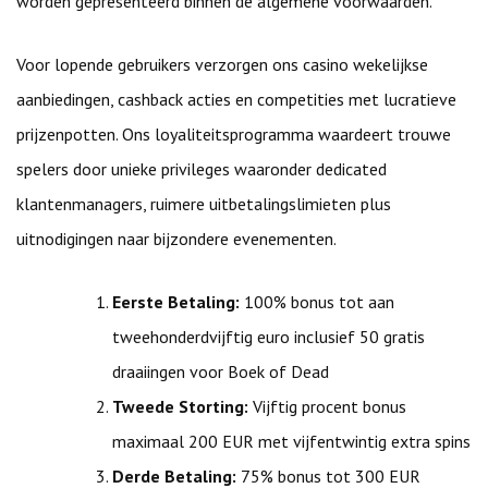
worden gepresenteerd binnen de algemene voorwaarden.
Voor lopende gebruikers verzorgen ons casino wekelijkse
aanbiedingen, cashback acties en competities met lucratieve
prijzenpotten. Ons loyaliteitsprogramma waardeert trouwe
spelers door unieke privileges waaronder dedicated
klantenmanagers, ruimere uitbetalingslimieten plus
uitnodigingen naar bijzondere evenementen.
Eerste Betaling:
100% bonus tot aan
tweehonderdvijftig euro inclusief 50 gratis
draaiingen voor Boek of Dead
Tweede Storting:
Vijftig procent bonus
maximaal 200 EUR met vijfentwintig extra spins
Derde Betaling:
75% bonus tot 300 EUR