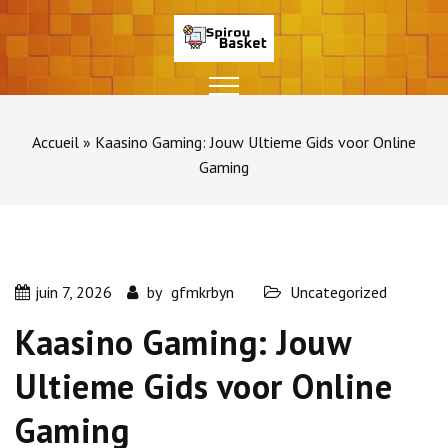
Skip
to
content
Spirou
Site Fan
Basket
Accueil
»
Kaasino Gaming: Jouw Ultieme Gids voor Online
Gaming
juin 7, 2026
by
gfmkrbyn
Uncategorized
Kaasino Gaming: Jouw
Ultieme Gids voor Online
Gaming