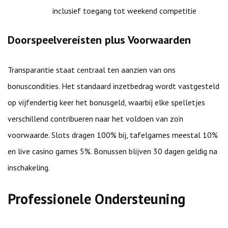
inclusief toegang tot weekend competitie
Doorspeelvereisten plus Voorwaarden
Transparantie staat centraal ten aanzien van ons
bonuscondities. Het standaard inzetbedrag wordt vastgesteld
op vijfendertig keer het bonusgeld, waarbij elke spelletjes
verschillend contribueren naar het voldoen van zo’n
voorwaarde. Slots dragen 100% bij, tafelgames meestal 10%
en live casino games 5%. Bonussen blijven 30 dagen geldig na
inschakeling.
Professionele Ondersteuning