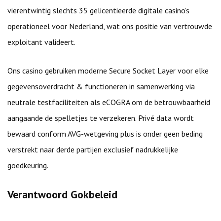
vierentwintig slechts 35 gelicentieerde digitale casino’s
operationeel voor Nederland, wat ons positie van vertrouwde
exploitant valideert.
Ons casino gebruiken moderne Secure Socket Layer voor elke
gegevensoverdracht & functioneren in samenwerking via
neutrale testfaciliteiten als eCOGRA om de betrouwbaarheid
aangaande de spelletjes te verzekeren. Privé data wordt
bewaard conform AVG-wetgeving plus is onder geen beding
verstrekt naar derde partijen exclusief nadrukkelijke
goedkeuring.
Verantwoord Gokbeleid