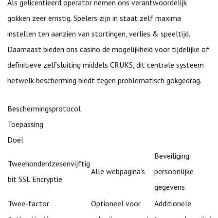
Als gelicentieerd operator nemen ons verantwoordelijk
gokken zeer ernstig. Spelers zijn in staat zelf maxima
instellen ten aanzien van stortingen, verlies & speeltijd.
Daarnaast bieden ons casino de mogelijkheid voor tijdelijke of
definitieve zelfsluiting middels CRUKS, dit centrale systeem
hetwelk bescherming biedt tegen problematisch gokgedrag.
Beschermingsprotocol
Toepassing
Doel
Beveiliging
Tweehonderdzesenvijftig
Alle webpagina’s
persoonlijke
bit SSL Encryptie
gegevens
Twee-factor
Optioneel voor
Additionele