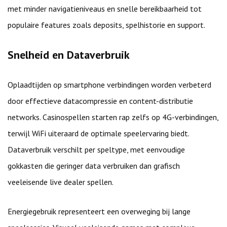
met minder navigatieniveaus en snelle bereikbaarheid tot
populaire features zoals deposits, spelhistorie en support.
Snelheid en Dataverbruik
Oplaadtijden op smartphone verbindingen worden verbeterd
door effectieve datacompressie en content-distributie
networks. Casinospellen starten rap zelfs op 4G-verbindingen,
terwijl WiFi uiteraard de optimale speelervaring biedt.
Dataverbruik verschilt per speltype, met eenvoudige
gokkasten die geringer data verbruiken dan grafisch
veeleisende live dealer spellen.
Energiegebruik representeert een overweging bij lange