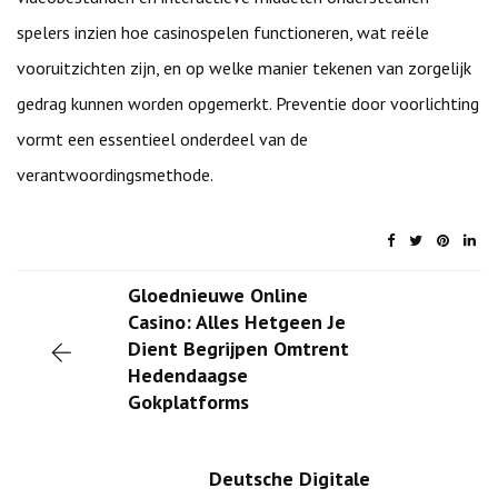
spelers inzien hoe casinospelen functioneren, wat reële
vooruitzichten zijn, en op welke manier tekenen van zorgelijk
gedrag kunnen worden opgemerkt. Preventie door voorlichting
vormt een essentieel onderdeel van de
verantwoordingsmethode.
Gloednieuwe Online
Casino: Alles Hetgeen Je
Dient Begrijpen Omtrent
Hedendaagse
Gokplatforms
Deutsche Digitale