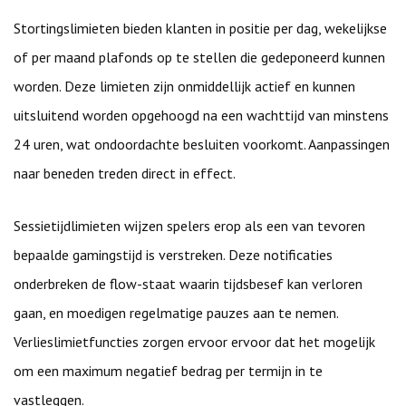
Stortingslimieten bieden klanten in positie per dag, wekelijkse
of per maand plafonds op te stellen die gedeponeerd kunnen
worden. Deze limieten zijn onmiddellijk actief en kunnen
uitsluitend worden opgehoogd na een wachttijd van minstens
24 uren, wat ondoordachte besluiten voorkomt. Aanpassingen
naar beneden treden direct in effect.
Sessietijdlimieten wijzen spelers erop als een van tevoren
bepaalde gamingstijd is verstreken. Deze notificaties
onderbreken de flow-staat waarin tijdsbesef kan verloren
gaan, en moedigen regelmatige pauzes aan te nemen.
Verlieslimietfuncties zorgen ervoor ervoor dat het mogelijk
om een maximum negatief bedrag per termijn in te
vastleggen.