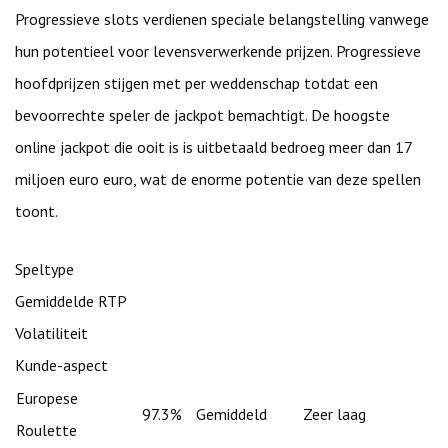
Progressieve slots verdienen speciale belangstelling vanwege
hun potentieel voor levensverwerkende prijzen. Progressieve
hoofdprijzen stijgen met per weddenschap totdat een
bevoorrechte speler de jackpot bemachtigt. De hoogste
online jackpot die ooit is is uitbetaald bedroeg meer dan 17
miljoen euro euro, wat de enorme potentie van deze spellen
toont.
Speltype
Gemiddelde RTP
Volatiliteit
Kunde-aspect
Europese
97.3%
Gemiddeld
Zeer laag
Roulette