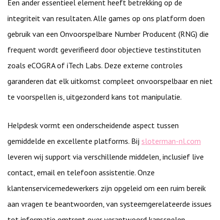
Een ander essentieel element heeft betrekking op de
integriteit van resultaten. Alle games op ons platform doen
gebruik van een Onvoorspelbare Number Producent (RNG) die
frequent wordt geverifieerd door objectieve testinstituten
zoals eCOGRA of iTech Labs. Deze externe controles
garanderen dat elk uitkomst compleet onvoorspelbaar en niet
te voorspellen is, uitgezonderd kans tot manipulatie.
Helpdesk vormt een onderscheidende aspect tussen
gemiddelde en excellente platforms. Bij
sloterman-nl.com
leveren wij support via verschillende middelen, inclusief live
contact, email en telefoon assistentie. Onze
klantenservicemedewerkers zijn opgeleid om een ruim bereik
aan vragen te beantwoorden, van systeemgerelateerde issues
tot informatie omtrent over verantwoord kansspelen.