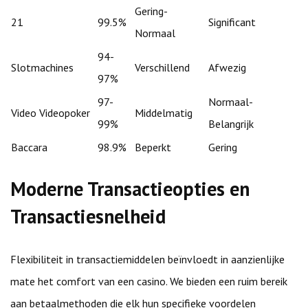
Gering-
21
99.5%
Significant
Normaal
94-
Slotmachines
Verschillend
Afwezig
97%
97-
Normaal-
Video Videopoker
Middelmatig
99%
Belangrijk
Baccara
98.9%
Beperkt
Gering
Moderne Transactieopties en
Transactiesnelheid
Flexibiliteit in transactiemiddelen beïnvloedt in aanzienlijke
mate het comfort van een casino. We bieden een ruim bereik
aan betaalmethoden die elk hun specifieke voordelen