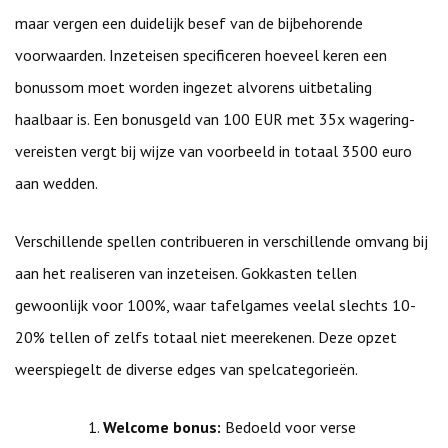
maar vergen een duidelijk besef van de bijbehorende
voorwaarden. Inzeteisen specificeren hoeveel keren een
bonussom moet worden ingezet alvorens uitbetaling
haalbaar is. Een bonusgeld van 100 EUR met 35x wagering-
vereisten vergt bij wijze van voorbeeld in totaal 3500 euro
aan wedden.
Verschillende spellen contribueren in verschillende omvang bij
aan het realiseren van inzeteisen. Gokkasten tellen
gewoonlijk voor 100%, waar tafelgames veelal slechts 10-
20% tellen of zelfs totaal niet meerekenen. Deze opzet
weerspiegelt de diverse edges van spelcategorieën.
Welcome bonus:
Bedoeld voor verse