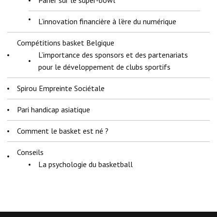
Parier sur le super-bowl
L’innovation financière à l’ère du numérique
Compétitions basket Belgique
L’importance des sponsors et des partenariats
pour le développement de clubs sportifs
Spirou Empreinte Sociétale
Pari handicap asiatique
Comment le basket est né ?
Conseils
La psychologie du basketball