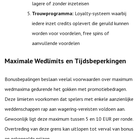
lagere of zonder inzeteisen
Trouwprogramma:
Loyalty-systeem waarbij
iedere inzet credits oplevert die geruild kunnen
worden voor voordelen, free spins of
aanvullende voordelen
Maximale Wedlimits en Tijdsbeperkingen
Bonusbepalingen beslaan veelal voorwaarden over maximum
wedmaxima gedurende het gokken met promotiebedragen.
Deze limieten voorkomen dat spelers met enkele aanzienlijke
weddenschappen rap aan wagering-vereisten voldoen aan.
Gewoonlijk ligt deze maximum tussen 5 en 10 EUR per ronde.
Overtreding van deze grens kan uitlopen tot verval van bonus
en gekoppelde prijzen.