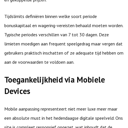
Tijdslimits definiëren binnen welke soort periode
bonuskapitaal en wagering-vereisten behaald moeten worden.
Typische periodes verschillen van 7 tot 30 dagen. Deze
limieten moedigen aan frequent speelgedrag maar vergen dat
gebruikers praktisch inschatten of ze adequate tijd hebben om
aan de voorwaarden te voldoen aan.
Toegankelijkheid via Mobiele
Devices
Mobile aanpassing representeert niet meer luxe meer maar
een absolute must in het hedendaagse digitale speelveld. Ons
site is compleet responsief opgezet, wat inhoudt dat de