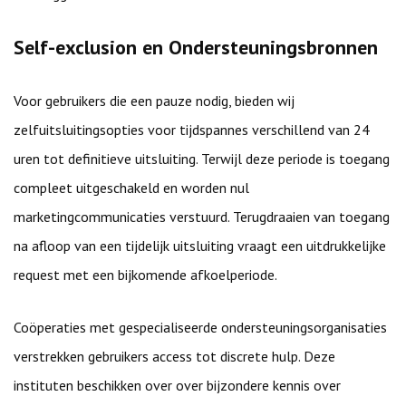
Self-exclusion en Ondersteuningsbronnen
Voor gebruikers die een pauze nodig, bieden wij
zelfuitsluitingsopties voor tijdspannes verschillend van 24
uren tot definitieve uitsluiting. Terwijl deze periode is toegang
compleet uitgeschakeld en worden nul
marketingcommunicaties verstuurd. Terugdraaien van toegang
na afloop van een tijdelijk uitsluiting vraagt een uitdrukkelijke
request met een bijkomende afkoelperiode.
Coöperaties met gespecialiseerde ondersteuningsorganisaties
verstrekken gebruikers access tot discrete hulp. Deze
instituten beschikken over over bijzondere kennis over