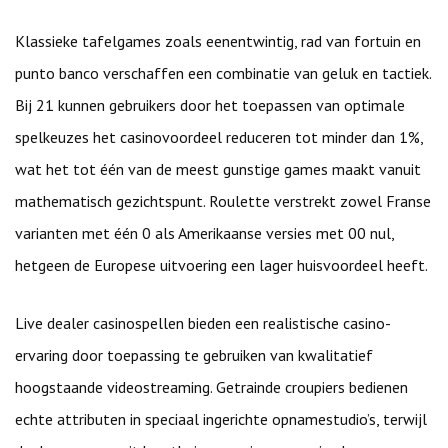
Klassieke tafelgames zoals eenentwintig, rad van fortuin en
punto banco verschaffen een combinatie van geluk en tactiek.
Bij 21 kunnen gebruikers door het toepassen van optimale
spelkeuzes het casinovoordeel reduceren tot minder dan 1%,
wat het tot één van de meest gunstige games maakt vanuit
mathematisch gezichtspunt. Roulette verstrekt zowel Franse
varianten met één 0 als Amerikaanse versies met 00 nul,
hetgeen de Europese uitvoering een lager huisvoordeel heeft.
Live dealer casinospellen bieden een realistische casino-
ervaring door toepassing te gebruiken van kwalitatief
hoogstaande videostreaming. Getrainde croupiers bedienen
echte attributen in speciaal ingerichte opnamestudio’s, terwijl